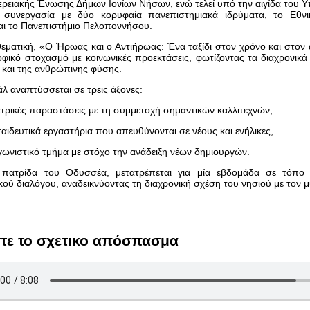
ερειακής Ένωσης Δήμων Ιονίων Νήσων, ενώ τελεί υπό την αιγίδα του Υπ
 συνεργασία με δύο κορυφαία πανεπιστημιακά ιδρύματα, το Εθνι
ι το Πανεπιστήμιο Πελοποννήσου.
θεματική, «Ο Ήρωας και ο Αντιήρωας: Ένα ταξίδι στον χρόνο και στον 
οφικό στοχασμό με κοινωνικές προεκτάσεις, φωτίζοντας τα διαχρονικ
και της ανθρώπινης φύσης.
άλ αναπτύσσεται σε τρεις άξονες:
τρικές παραστάσεις με τη συμμετοχή σημαντικών καλλιτεχνών,
αιδευτικά εργαστήρια που απευθύνονται σε νέους και ενήλικες,
γωνιστικό τμήμα με στόχο την ανάδειξη νέων δημιουργών.
 πατρίδα του Οδυσσέα, μετατρέπεται για μία εβδομάδα σε τόπο 
κού διαλόγου, αναδεικνύοντας τη διαχρονική σχέση του νησιού με τον μ
τε το σχετικο απόσπασμα