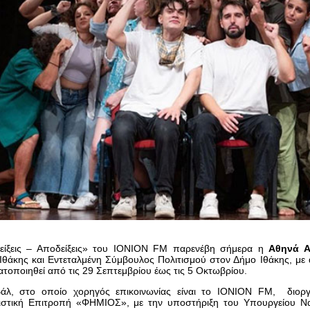
δείξεις – Αποδείξεις» του ΙΟΝΙΟΝ FM παρενέβη σήμερα η
Αθηνά Α
Ιθάκης και Εντεταλμένη Σύμβουλος Πολιτισμού στον Δήμο Ιθάκης, με
τοποιηθεί από τις 29 Σεπτεμβρίου έως τις 5 Οκτωβρίου.
βάλ, στο οποίο χορηγός επικοινωνίας είναι το IONION FM, διορ
ιστική Επιτροπή «ΦΗΜΙΟΣ», με την υποστήριξη του Υπουργείου Ναυτ