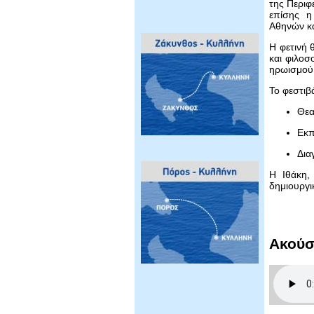
της Περιφ
επίσης η
Αθηνών κα
Η φετινή 
και φιλοσ
ηρωισμού 
Το φεστιβ
Θεα
Εκπ
Δια
Η Ιθάκη,
δημιουργι
Ακούσ