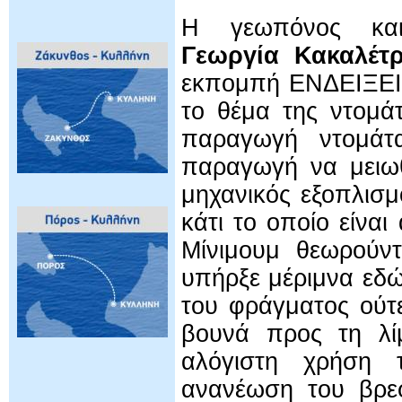
Η γεωπόνος και 
Γεωργία Κακαλέτ
εκπομπή ΕΝΔΕΙΞΕΙΣ
το θέμα της ντομά
παραγωγή ντομάτ
παραγωγή να μειωθ
μηχανικός εξοπλισμ
κάτι το οποίο είνα
Μίνιμουμ θεωρούντ
υπήρξε μέριμνα εδώ
του φράγματος ούτ
βουνά προς τη λίμ
αλόγιστη χρήση 
ανανέωση του βρεφ