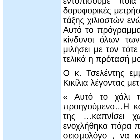
εντοπίσουμε ποια
δορυφορικές μετρήσ
τάξης χιλιοστών εν
Αυτό το πρόγραμμα
κίνδυνοι όλων τω
μιλήσει με τον τότ
τελικά η πρότασή μα
Ο κ. Τσελέντης εμ
Κικίλια λέγοντας με
« Αυτό το χάλι π
προηγούμενο…Η κάθ
της …καπνίσει χω
ενοχλήθηκα πάρα πο
σεισμολόγο , να κ