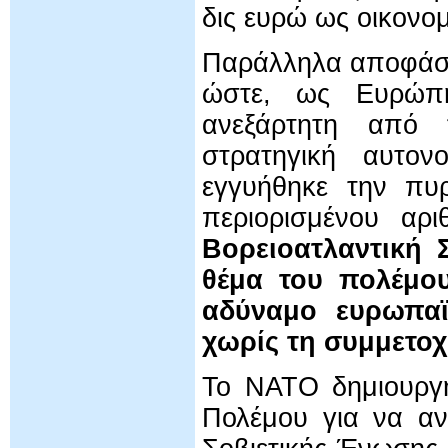
δις ευρώ ως οικονομ
Παράλληλα αποφάσι
ώστε, ως Ευρώπη
ανεξάρτητη από 
στρατηγική αυτο
εγγυήθηκε την πυ
περιορισμένου αρι
Βορειοατλαντική 
θέμα του πολέμου
αδύναμο ευρωπαϊ
χωρίς τη συμμετο
Το ΝΑΤΟ δημιουργή
Πολέμου για να αν