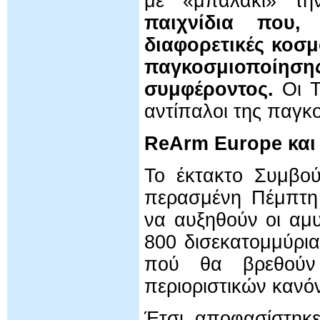
με «μπαλάκι» τ
παιχνίδια που
διαφορετικές κοσμ
παγκοσμιοποίησης
συμφέροντος.
Οι 
αντίπαλοι της παγκ
ReArm
Europe
και
Το έκτακτο Συμβο
περασμένη Πέμπτη 
να αυξηθούν οι αμ
800 δισεκατομμύρια
πού θα βρεθούν
περιοριστικών κανό
Έτσι αποφασίστηκε