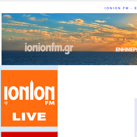
IONION FM - Ε