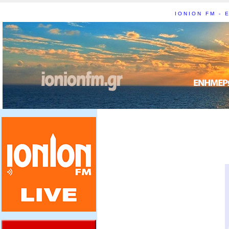
IONION FM - Ε