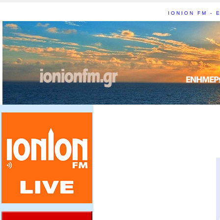
IONION FM - Ε