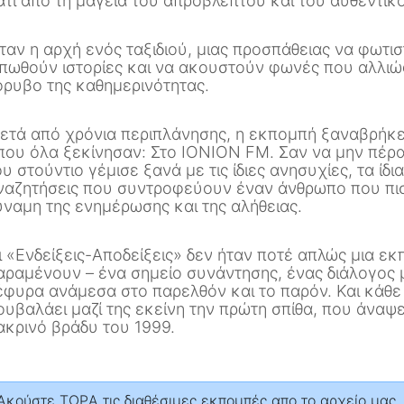
άτι από τη μαγεία του απρόβλεπτου και του αυθεντικ
ταν η αρχή ενός ταξιδιού, μιας προσπάθειας να φωτι
ιπωθούν ιστορίες και να ακουστούν φωνές που αλλιώ
όρυβο της καθημερινότητας.
ετά από χρόνια περιπλάνησης, η εκπομπή ξαναβρήκε 
που όλα ξεκίνησαν: Στο IONION FM. Σαν να μην πέρα
ου στούντιο γέμισε ξανά με τις ίδιες ανησυχίες, τα ίδια
ναζητήσεις που συντροφεύουν έναν άνθρωπο που πισ
ύναμη της ενημέρωσης και της αλήθειας.
ι «Ενδείξεις-Αποδείξεις» δεν ήταν ποτέ απλώς μια εκ
αραμένουν – ένα σημείο συνάντησης, ένας διάλογος μ
έφυρα ανάμεσα στο παρελθόν και το παρόν. Και κάθε
ουβαλάει μαζί της εκείνη την πρώτη σπίθα, που άναψε
ακρινό βράδυ του 1999.
Aκούστε ΤΩΡA τις διαθέσιμες εκπομπές απο το αρχείο μας