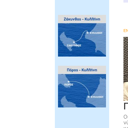
ΕΝ
Ο
ν