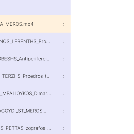
H_A_MEROS.mp4
:
25-10-03_141826_ENDEIXEIS_APODEIXEIS_KONSTANTINOS_LEBENTHS_Proedros_toy_Epimelhthrioy_Hleias_B_MEROS.mp4
:
25-10-03_142011_ENDEIXEIS_APODEIXEIS_NIKOS_KOROBESHS_Antiperifereiarxhs_Hleias_G_MEROS__.mp4
:
25-10-03_142123_ENDEIXEIS_APODEIXEIS_DHMHTRHS_TERZHS_Proedros_toy_Emporikoy_Syllogoy_Kyparissias__D_MEROS_.mp4
:
25-10-03_142216_ENDEIXEIS_APODEIXEIS__DIONYSIOS_MPALIOYKOS_Dimarxos_Andritsainas-Krestenon_E_MEROS.mp4
:
25-10-03_142240_ENDEIXEIS_APODEIXEIS_SXOLIO_TRAGOYDI_ST_MEROS.mp4
:
25-10-03_142341_ENDEIXEIS_APODEIXEIS_PANAGIOTHS_PETTAS_zografos_agiografos_paroysiastis_tragoydistis_skhno8eths_h8opoios_Z_MEROS.mp4
: