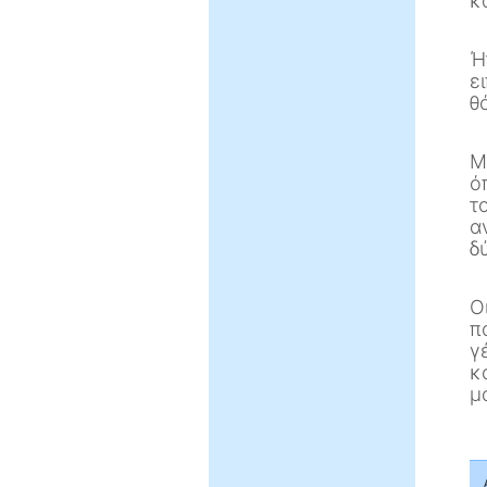
κ
Ή
ε
θ
Μ
ό
τ
α
δ
Ο
π
γ
κ
μ