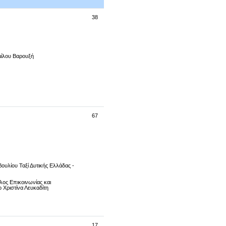
38
μίλου Βαρουξή
67
ουλίου Ταξί Δυτικής Ελλάδας -
λος Επικοινωνίας και
Χριστίνα Λευκαδίτη
17