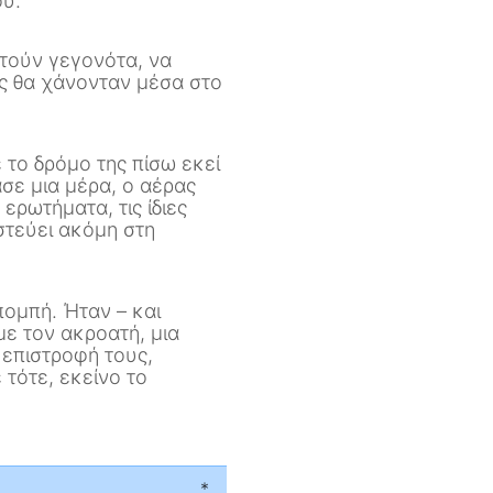
ού.
στούν γεγονότα, να
ς θα χάνονταν μέσα στο
το δρόμο της πίσω εκεί
σε μια μέρα, ο αέρας
 ερωτήματα, τις ίδιες
τεύει ακόμη στη
πομπή. Ήταν – και
ε τον ακροατή, μια
 επιστροφή τους,
 τότε, εκείνο το
*