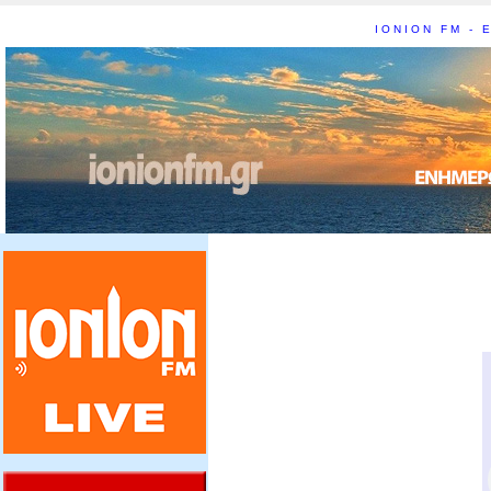
IONION FM - Ε