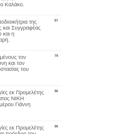
κο Καλάκο
.
87
οδιοικήτρια της
ός και Συγγραφέας
 και η
αρή
.
79
μένους τον
ύνη
και τον
στασίας του
96
ίες εκ Προμελέτης
ματος
ΝΙΚΗ
μέρου Γιάννη
96
ίες εκ Προμελέτης
αι πρόεδρο του