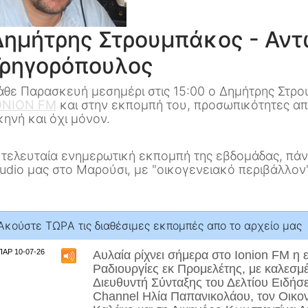
Δημήτρης Στρουμπάκος - Αν
Γρηγορόπουλος
άθε Παρασκευή μεσημέρι στις 15:00 ο Δημήτρης Στρο
ΟΝΙΟΝ FM
και στην εκπομπή του, προσωπικότητες απο
κηνή και όχι μόνον.
 τελευταία ενημερωτική εκπομπή της εβδομάδας, πά
tudio μας στο Μαρούσι, με "οικογενειακό περιβάλλον"
Aκούστε ΤΩΡA τις διαθέσιμες εκπομπές απο το αρχείο μας
ΠΑΡ 10-07-26
Αυλαία ρίχνει σήμερα στο Ionion FM η
Ραδιουργίες εκ Προμελέτης, με καλεσμ
Διευθυντή Σύνταξης του Δελτίου Ειδήσ
Channel
Ηλία Παπανικολάου
, τον Οικ