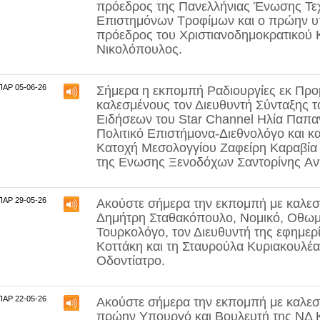
πρόεδρος της Πανελλήνιας Ένωσης Τ
Επιστημόνων Τροφίμων και ο πρώην υ
πρόεδρος του Χριστιανοδημοκρατικού
Νικολόπουλος
.
ΠΑΡ 05-06-26
Σήμερα η εκπομπή Ραδιουργίες εκ Προμ
καλεσμένους τον Διευθυντή Σύνταξης τ
Ειδήσεων του Star Channel
Ηλία Παπα
Πολιτικό Επιστήμονα-Διεθνολόγο και κ
Κατοχή Μεσολογγίου
Ζαφείρη Καραβία
της Ενωσης Ξενοδόχων Σαντορίνης
Αν
ΠΑΡ 29-05-26
Ακούστε σήμερα την εκπομπή με καλεσ
Δημήτρη Σταθακόπουλο
, Νομικό, Οθω
Τουρκολόγο, τον Διευθυντή της εφημερ
Κοττάκη
και τη
Σταυρούλα Κυριακουλέα
Οδοντίατρο.
ΠΑΡ 22-05-26
Ακούστε σήμερα την εκπομπή με καλεσ
πρώην Υπουργό και Βουλευτή της ΝΔ