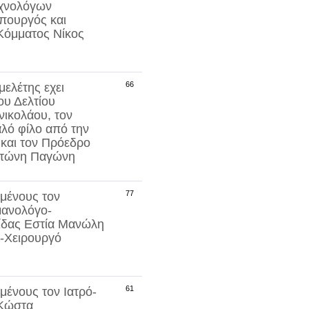
εχνολόγων
πουργός και
 Κόμματος
Νίκος
66
ελέτης εχει
ου Δελτίου
νικολάου
, τον
αλό φίλο από την
και τον Πρόεδρο
τώνη Παγώνη
77
μένους τον
μανολόγο-
ίδας Εστία
Μανώλη
-Χειρουργό
61
μένους τον Ιατρό-
Κώστα