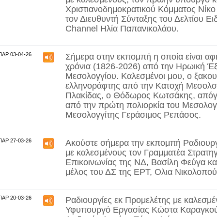
Χριστιανοδημοκρατικού Κόμματος
Νίκο
τον Διευθυντή Σύνταξης του Δελτίου Ει
Channel
Ηλία Παπανικολάου
.
ΠΑΡ 03-04-26
Σήμερα στην εκπομπή η οποία είναι α
χρόνια (1826-2026) από την Ηρωική Έ
Μεσολογγίου.
Καλεσμένοι μου, ο ξακο
ελληνοράφτης από την Κατοχή Μεσολο
Πλακίδας
, ο
Θόδωρος Κωτσάκης
, από
από την πρώτη πολιορκία του Μεσολογγ
Μεσολογγίτης
Γεράσιμος Ρεπάσος
.
ΠΑΡ 27-03-26
Ακούστε σήμερα την εκπομπή Ραδιουργ
με καλεσμένους τον Γραμματέα Στρατη
Επικοινωνίας της ΝΔ,
Βασίλη Φεύγα
κα
μέλος του ΔΣ της ΕΡΤ,
Ολια Νικολοπο
ΠΑΡ 20-03-26
Ραδιουργίες εκ Προμελέτης με καλεσμέ
Υφυπουργό Εργασίας
Κώστα Καραγκο