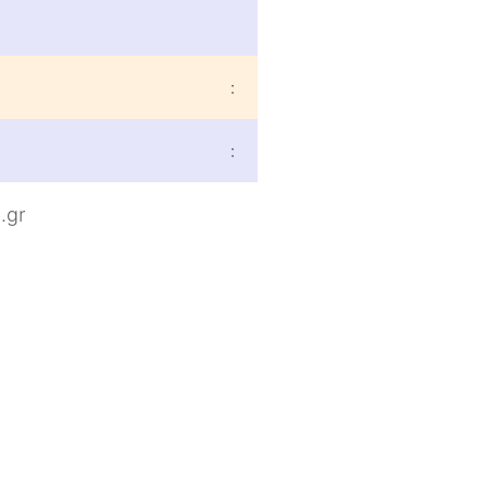
:
:
.gr