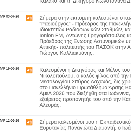
Καλάκο
και τη Δικηγόρο
Κωνσταντίνα 
ΠΑΡ 03-07-26
Σήμερα στην εκπομπή καλεσμένοι ο καλ
“Ραδιούργος” - Πρόεδρος της Πανελλή
Ιδιοκτητών Ραδιοφωνικών Σταθμών, και
Ionion FM,
Αντώνης Γρηγορόπουλος
κα
Πρόεδρος της Ενωσης Αστυνομικών υ
Αττικής- πολιτευτής του ΠΑΣΟΚ στην 
Γιώργος Καλλιακμάνης
.
ΠΑΡ 19-06-26
Καλεσμένοι η Δικηγόρος και Μέλος το
Νικολοπούλου,
ο καλός φίλος από την
Μεσολογγίου
Σπύρος Λαχανάς,
δις χρ
στο Πανελλήνιο Πρωτάθλημα Άρσης Β
ΑμεΑ 2026 που διεξήχθη στα Ιωάννινα,
εξαίρετος προπονητής του από την Κα
Αλευράς.
ΠΑΡ 12-06-26
Σήμερα καλεσμένοι μου η Εκπαιδευτικ
Ευρυτανίας
Παναγιώτα Διαμαντή
, ο
Ιωά