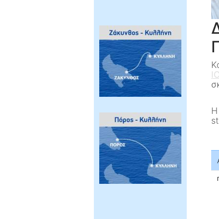
Κ
Ι
σ
Η
s