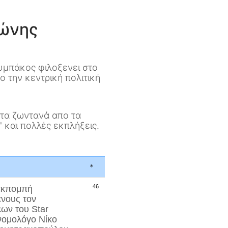
τώνης
υμπάκος φιλοξενει στο
 την κεντρική πολιτική
ντα ζωντανά απο τα
 και πολλές εκπλήξεις.
*
46
 εκπομπή
ένους τον
εων του Star
ονομολόγο
Νίκο