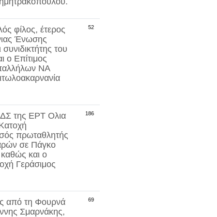
Δημητρακοπούλου
.
52
ός φίλος, έτερος
νιας Ένωσης
 συνιδικτήτης του
ι ο Επίτιμος
παλλήλων ΝΑ
Αιτωλοακαρνανία
186
υ ΔΣ της ΕΡΤ
Ολια
 Κατοχή
υσός πρωταθλητής
αρών σε Πάγκο
 καθώς και ο
τοχή
Γεράσιμος
69
ός από τη Φουρνά
ννης Σμαρνάκης
,