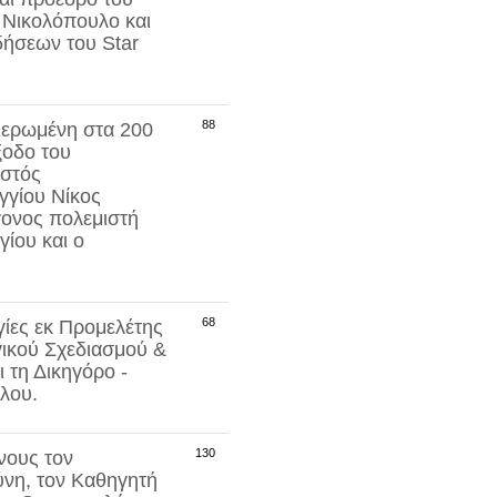
 Νικολόπουλο
και
δήσεων του Star
88
φιερωμένη στα
200
ξοδο του
υστός
γγίου
Νίκος
γονος πολεμιστή
ίου και ο
68
ίες εκ Προμελέτης
γικού Σχεδιασμού &
ι τη Δικηγόρο -
ύλου
.
130
νους τον
ύνη
, τον Καθηγητή