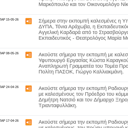
Μαρκόπουλο
και τον Οικονομολόγο
Νί
ΠΑΡ 15-05-26
Σήμερα στην εκπομπή καλεσμένες η Υπ
ΔΥΠΑ,
Τόνια Αράχωβα
, η Εκπαιδευτικ
Αγγελική Καρδαρά
από το Στρασβούργο
Εκπαιδευτικός - Θεατρολόγος
Μαρία Μ
ΠΑΡ 08-05-26
Ακούστε σήμερα την εκπομπή με καλεσ
Υφυπουργό Εργασίας Κώστα Καραγκο
Αναπληρωτή Γραμματέα του Τομέα Προ
Πολίτη ΠΑΣΟΚ, Γιώργο Καλλιακμάνη.
ΠΑΡ 24-04-26
Ακούστε σήμερα την εκπομπή Ραδιουργ
με καλεσμένους τον Πρόεδρο του κόμ
Δημήτρη Νατσιό
και τον
Δήμαρχο Ξηρο
Τριανταφυλλάκη
.
ΠΑΡ 17-04-26
Ακούστε σήμερα την εκπομπή Ραδιουργ
με καλεσμένους, τον πρώην υπουργό κ