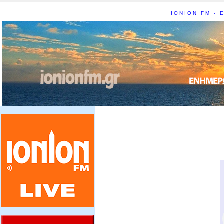
IONION FM - Ε