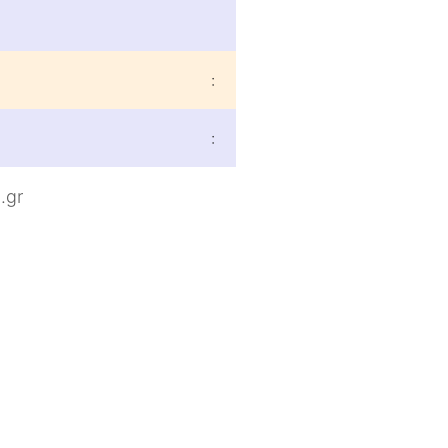
:
:
.gr