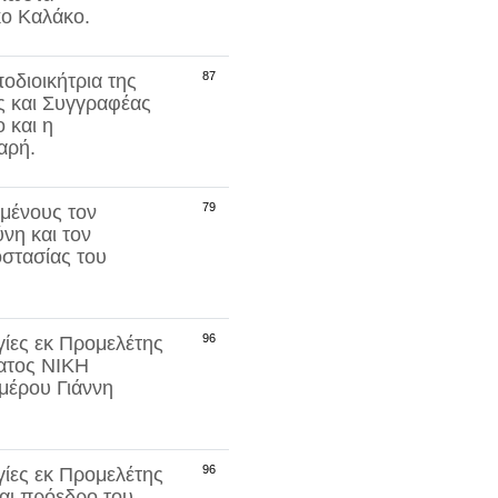
κο Καλάκο
.
87
οδιοικήτρια της
ός και Συγγραφέας
 και η
αρή
.
79
μένους τον
ύνη
και τον
στασίας του
96
ίες εκ Προμελέτης
ματος
ΝΙΚΗ
μέρου Γιάννη
96
ίες εκ Προμελέτης
αι πρόεδρο του