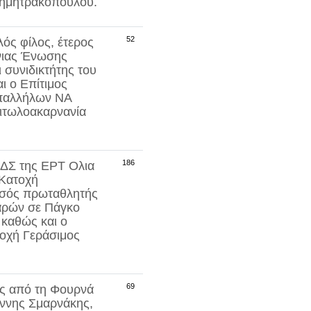
Δημητρακοπούλου
.
52
ός φίλος, έτερος
νιας Ένωσης
 συνιδικτήτης του
ι ο Επίτιμος
παλλήλων ΝΑ
Αιτωλοακαρνανία
186
υ ΔΣ της ΕΡΤ
Ολια
 Κατοχή
υσός πρωταθλητής
αρών σε Πάγκο
 καθώς και ο
τοχή
Γεράσιμος
69
ός από τη Φουρνά
ννης Σμαρνάκης
,