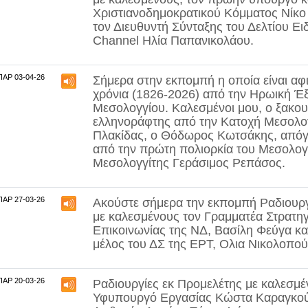
Χριστιανοδημοκρατικού Κόμματος
Νίκο
τον Διευθυντή Σύνταξης του Δελτίου Ει
Channel
Ηλία Παπανικολάου
.
ΠΑΡ 03-04-26
Σήμερα στην εκπομπή η οποία είναι α
χρόνια (1826-2026) από την Ηρωική Έ
Μεσολογγίου.
Καλεσμένοι μου, ο ξακο
ελληνοράφτης από την Κατοχή Μεσολο
Πλακίδας
, ο
Θόδωρος Κωτσάκης
, από
από την πρώτη πολιορκία του Μεσολογγ
Μεσολογγίτης
Γεράσιμος Ρεπάσος
.
ΠΑΡ 27-03-26
Ακούστε σήμερα την εκπομπή Ραδιουργ
με καλεσμένους τον Γραμματέα Στρατη
Επικοινωνίας της ΝΔ,
Βασίλη Φεύγα
κα
μέλος του ΔΣ της ΕΡΤ,
Ολια Νικολοπο
ΠΑΡ 20-03-26
Ραδιουργίες εκ Προμελέτης με καλεσμέ
Υφυπουργό Εργασίας
Κώστα Καραγκο