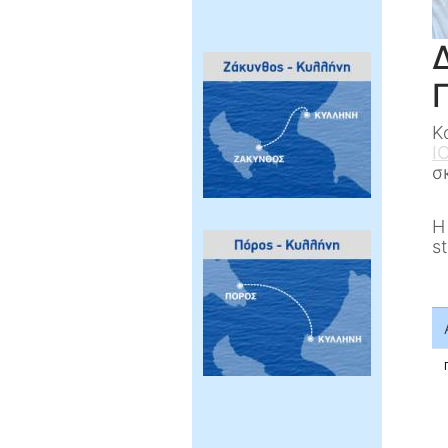
Κ
Ι
σ
Η
s