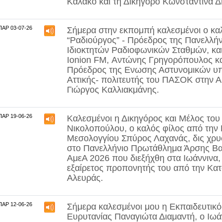
Καλάκο
και τη Δικηγόρο
Κωνσταντίνα 
ΠΑΡ 03-07-26
Σήμερα στην εκπομπή καλεσμένοι ο καλ
“Ραδιούργος” - Πρόεδρος της Πανελλή
Ιδιοκτητών Ραδιοφωνικών Σταθμών, και
Ionion FM,
Αντώνης Γρηγορόπουλος
κα
Πρόεδρος της Ενωσης Αστυνομικών υ
Αττικής- πολιτευτής του ΠΑΣΟΚ στην 
Γιώργος Καλλιακμάνης
.
ΠΑΡ 19-06-26
Καλεσμένοι η Δικηγόρος και Μέλος το
Νικολοπούλου,
ο καλός φίλος από την
Μεσολογγίου
Σπύρος Λαχανάς,
δις χρ
στο Πανελλήνιο Πρωτάθλημα Άρσης Β
ΑμεΑ 2026 που διεξήχθη στα Ιωάννινα,
εξαίρετος προπονητής του από την Κα
Αλευράς.
ΠΑΡ 12-06-26
Σήμερα καλεσμένοι μου η Εκπαιδευτικ
Ευρυτανίας
Παναγιώτα Διαμαντή
, ο
Ιωά