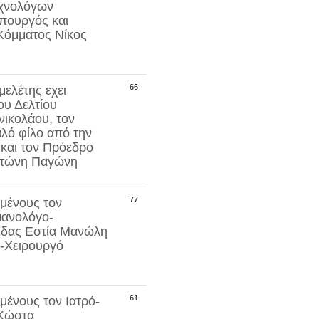
εχνολόγων
πουργός και
 Κόμματος
Νίκος
66
ελέτης εχει
ου Δελτίου
νικολάου
, τον
αλό φίλο από την
και τον Πρόεδρο
τώνη Παγώνη
77
μένους τον
μανολόγο-
ίδας Εστία
Μανώλη
-Χειρουργό
61
μένους τον Ιατρό-
Κώστα