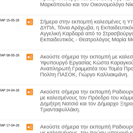
Μαρκόπουλο
και τον Οικονομολόγο
Νί
ΠΑΡ 15-05-26
Σήμερα στην εκπομπή καλεσμένες η Υπ
ΔΥΠΑ,
Τόνια Αράχωβα
, η Εκπαιδευτικ
Αγγελική Καρδαρά
από το Στρασβούργο
Εκπαιδευτικός - Θεατρολόγος
Μαρία Μ
ΠΑΡ 08-05-26
Ακούστε σήμερα την εκπομπή με καλεσ
Υφυπουργό Εργασίας Κώστα Καραγκο
Αναπληρωτή Γραμματέα του Τομέα Προ
Πολίτη ΠΑΣΟΚ, Γιώργο Καλλιακμάνη.
ΠΑΡ 24-04-26
Ακούστε σήμερα την εκπομπή Ραδιουργ
με καλεσμένους τον Πρόεδρο του κόμ
Δημήτρη Νατσιό
και τον
Δήμαρχο Ξηρο
Τριανταφυλλάκη
.
ΠΑΡ 17-04-26
Ακούστε σήμερα την εκπομπή Ραδιουργ
με καλεσμένους, τον πρώην υπουργό κ