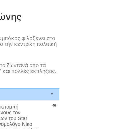
τώνης
υμπάκος φιλοξενει στο
 την κεντρική πολιτική
ντα ζωντανά απο τα
 και πολλές εκπλήξεις.
*
46
 εκπομπή
ένους τον
εων του Star
ονομολόγο
Νίκο