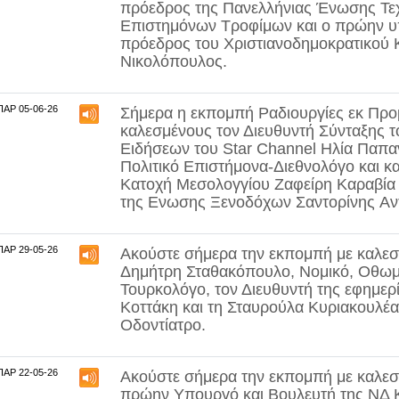
πρόεδρος της Πανελλήνιας Ένωσης Τ
Επιστημόνων Τροφίμων και ο πρώην υ
πρόεδρος του Χριστιανοδημοκρατικού
Νικολόπουλος
.
ΠΑΡ 05-06-26
Σήμερα η εκπομπή Ραδιουργίες εκ Προμ
καλεσμένους τον Διευθυντή Σύνταξης τ
Ειδήσεων του Star Channel
Ηλία Παπα
Πολιτικό Επιστήμονα-Διεθνολόγο και κ
Κατοχή Μεσολογγίου
Ζαφείρη Καραβία
της Ενωσης Ξενοδόχων Σαντορίνης
Αν
ΠΑΡ 29-05-26
Ακούστε σήμερα την εκπομπή με καλεσ
Δημήτρη Σταθακόπουλο
, Νομικό, Οθω
Τουρκολόγο, τον Διευθυντή της εφημερ
Κοττάκη
και τη
Σταυρούλα Κυριακουλέα
Οδοντίατρο.
ΠΑΡ 22-05-26
Ακούστε σήμερα την εκπομπή με καλεσ
πρώην Υπουργό και Βουλευτή της ΝΔ