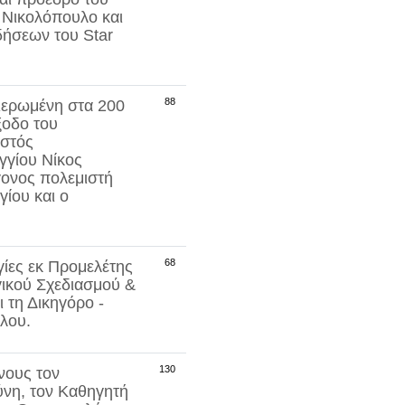
 Νικολόπουλο
και
δήσεων του Star
88
φιερωμένη στα
200
ξοδο του
υστός
γγίου
Νίκος
γονος πολεμιστή
ίου και ο
68
ίες εκ Προμελέτης
γικού Σχεδιασμού &
ι τη Δικηγόρο -
ύλου
.
130
νους τον
ύνη
, τον Καθηγητή