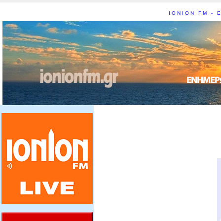
IONION FM - Ε