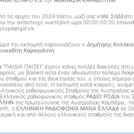
ΑΝΑΓΙΩΤΑΡΟ
και την
ΑΘΑΝΑΣΙΑ ΚΑΡΑΒΟΥΛΙΑ
πό τις αρχές του 2024 πλέον, μαζί σας κάθε Σάββατο
νώ την αντίστοιχη νυκτερινή ώρα 00:00-02:00 επανα
χογραφημένα.
ώρα την εκπομπή παρουσιάζουν ο
Δημήτρης Κολόκα
ευκαδίτη Καραγιάννη
α "ΠΑΙΔΙΑ ΠΑΙΖΕΙ" έχουν κάνει πολλές διακοπές στη 
αιρούς, με βασική αιτία έναν αδυσώπητο πόλεμο δια
ου σταθμού και της ιδιοκτησίας του, ο οποίος σήμερα 
υσσαλέος από ποτέ. Η εκπομπή κατά καιρούς, αναμε
λληνικούς ραδιοφωνικούς Σταθμούς της Αυστραλίας κ
 Ελληνικός ραδιοφωνικός σταθμός
ΡΑΔΙΟ ΡΟΔΙΑ
του Σ
ΛΛΗΝ
της πρωτεύουσας της Αυστραλίας Καμπέρα, τ
erth, η
ΕΛΛΗΝΙΚΗ ΡΑΔΙΟΦΩΝΙΑ ΜΑΝΑ ΕΛΛΑΔΑ
σε De
μερική και από
άλλους ελληνικούς σταθμούς της δια