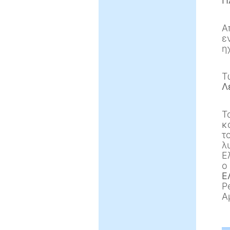
Π
Α
ε
η
Τ
Λ
Τ
κ
τ
λ
Ε
ο
Ε
P
Α