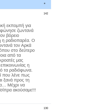
*
142
ική εκπομπή για
λεφώνησε ζωντανά
ον βόρειο
 η ραδιοπαρέα. Ο
ωντανά τον Αρκά
 όπου στο δεύτερο
οια από τα
ακροατές μας
επικοινωνίας η
πό τα ραδιόφωνα.
εί που λένε πως
ι ξανά προς τη
ρα… Μέχρι να
σίπρα ακούσαμε!!!
130