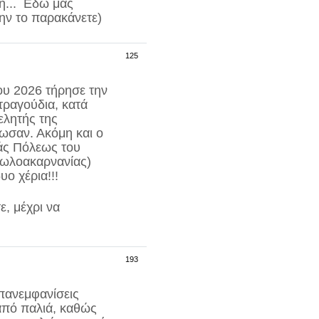
δή... Εδώ μας
ην το παρακάνετε)
125
ου 2026 τήρησε την
τραγούδια
, κατά
ελητής της
ίωσαν. Ακόμη και ο
άς Πόλεως του
τωλοακαρνανίας)
υο χέρια!!!
, μέχρι να
193
πανεμφανίσεις
πό παλιά, καθώς