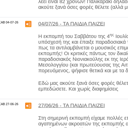
λέει είναι 82 χρονών! Παλικαράκι δηλα
ακούτε ξανά όσες φορές θέλετε (αλλά μ
ΣΑΒ 04-07-26
04/07/26 - ΤΑ ΠΑΙΔΙΑ ΠΑΙΖΕΙ
ης
Η εκπομπή του Σαββάτου της 4
Ιουλί
υπόσχεσή της και έπαιξε
παραδοσιακά 
πως τα αντιλαμβάνεται ο μουσικός επιμ
εκπομπής! Οι κριτικές πάντως τον δικα
παραδοσιακός Νιονιακούλης εκ της Ιερ
Μεσολογγίου (και πρωτεύουσας της Αι
πορευόμενος, ψήφισε θετικά και με τα δ
Εδώ μας ακούτε ξανά όσες φορές θέλετε
εμπεδώσετε. Και χωρίς διαφημίσεις
ΣΑΒ 27-06-26
27/06/26 - ΤΑ ΠΑΙΔΙΑ ΠΑΙΖΕΙ
Στη σημερινή εκπομπή είχαμε πολλές ε
αγαπημένων ακροατών της εκπομπής α