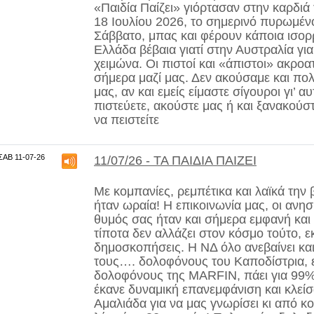
«Παιδία Παίζει» γιόρτασαν στην καρδιά 
18 Ιουλίου 2026, το σημερινό πυρωμέν
Σάββατο, μπας και φέρουν κάποια ισορ
Ελλάδα βέβαια γιατί στην Αυστραλία γι
χειμώνα. Οι πιστοί και «άπιστοι» ακροα
σήμερα μαζί μας. Δεν ακούσαμε και πολλ
μας, αν και εμείς είμαστε σίγουροι γι’ α
πιστεύετε, ακούστε μας ή και ξανακούσ
να πειστείτε
ΣΑΒ 11-07-26
11/07/26 - ΤΑ ΠΑΙΔΙΑ ΠΑΙΖΕΙ
Με
κομπανίες, ρεμπέτικα και λαϊκά
την 
ήταν ωραία! Η επικοινωνία μας, οι ανησ
θυμός σας ήταν και σήμερα εμφανή και
τίποτα δεν αλλάζει στον κόσμο τούτο, ε
δημοσκοπήσεις. Η ΝΔ όλο ανεβαίνει και
τους…. δολοφόνους του Καποδίστρια, 
δολοφόνους της MARFIN, πάει για 99%
έκανε δυναμική επανεμφάνιση και κλεί
Αμαλιάδα για να μας γνωρίσει κι από 