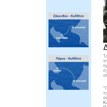
Τ
τ
π
ό
α
"
τ
σ
Κ