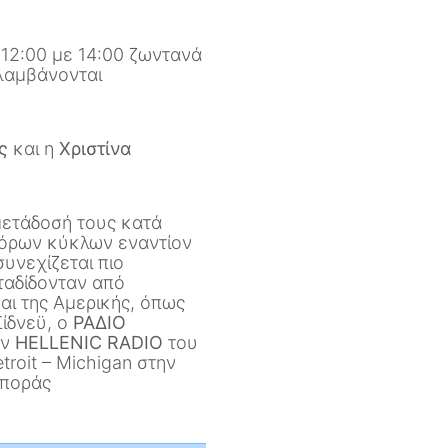
 12:00 με 14:00 ζωντανά
λαμβάνονται
ς
και η
Χριστίνα
μετάδοσή τους κατά
φόρων κύκλων εναντίον
συνεχίζεται πιο
ταδίδονταν από
αι της Αμερικής, όπως
ίδνεϋ, ο
ΡΑΔΙΟ
ον
HELLENIC RADIO
του
troit – Michigan στην
σποράς