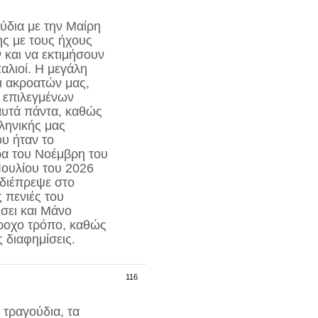
ύδια με την
Μαίρη
ης με τους ήχους
και να εκτιμήσουν
παλιοί. Η μεγάλη
ι ακροατών μας,
 επιλεγμένων
αυτά πάντα, καθώς
λληνικής μας
υ ήταν το
ρα του Νοέμβρη του
Ιουλίου του 2026
 διέπρεψε στο
 πενιές του
σει και Μάνο
ροχο τρόπο, καθώς
 διαφημίσεις.
116
 τραγούδια, τα