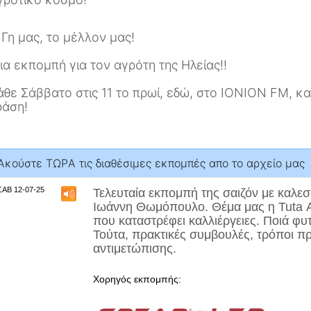
 Γη μας, το μέλλον μας!
ια εκπομπή για τον αγρότη της Ηλείας!!
άθε Σάββατο στις 11 το πρωί, εδώ, στο IONION FM, κ
ράση!
Aκούστε ΤΩΡA τις διαθέσιμες εκπομπές απο το αρχείο μας
ΣΑΒ 12-07-25
Τελευταία εκπομπή της σαιζόν με καλε
Ιωάννη Θωμόπουλο
. Θέμα μας η
Tuta
που καταστρέφει καλλιέργειες. Ποιά φυ
Τούτα, πρακτικές συμβουλές, τρόποι π
αντιμετώπισης.
Χορηγός εκπομπής: