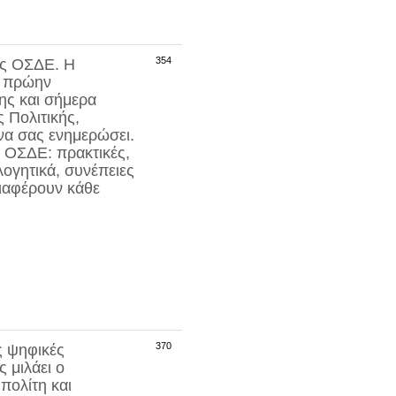
354
ις
ΟΣΔΕ
. Η
ο πρώην
ης
και σήμερα
 Πολιτικής,
 να σας ενημερώσει.
ς
ΟΣΔΕ
: πρακτικές,
λογητικά, συνέπειες
διαφέρουν κάθε
370
ς ψηφικές
 μιλάει ο
πολίτη και