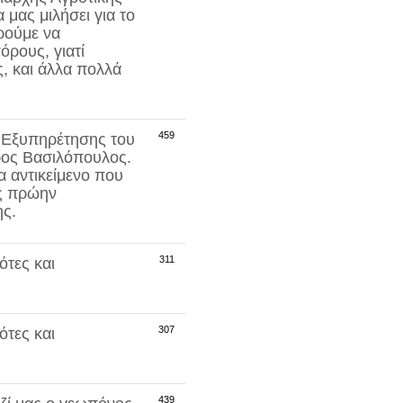
 μας μιλήσει για το
ρούμε να
όρους, γιατί
ς, και άλλα πολλά
459
ς Εξυπηρέτησης του
ος Βασιλόπουλος
.
να αντικείμενο που
ως πρώην
ης.
311
ότες και
307
ότες και
439