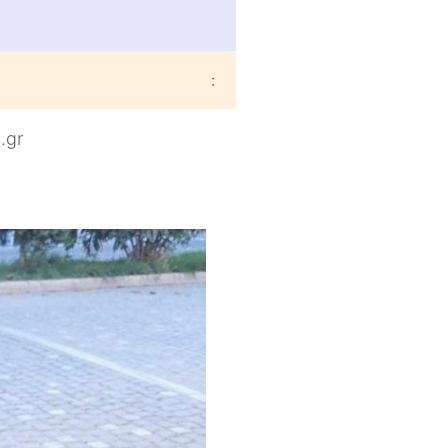
:
.gr