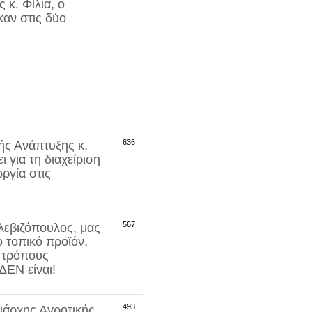
ς κ.
Φίλια
, ο
καν στις δύο
636
ής Ανάπτυξης κ.
ι για τη διαχείριση
ργία στις
567
λεβιζόπουλος
, μας
ο τοπικό προϊόν,
, τρόπους
ΔΕΝ
είναι!
493
ιάρχης Αγροτικής