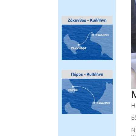
Η
Ε
Ν
α