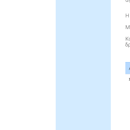
Η
Μ
Κ
δ