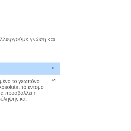
αλλιεργούμε γνώση και
*
421
σμένο το γεωπόνο
Absoluta
, το έντομο
τά προσβάλλει η
ρόληψης και