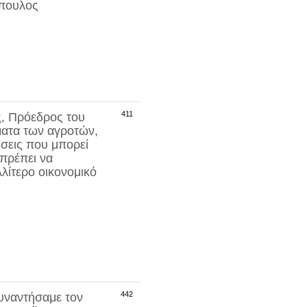
όπουλος
411
ς
, Πρόεδρος του
ματα των αγροτών,
ύσεις που μπορεί
 πρέπει να
λίτερο οικονομικό
442
ναντήσαμε τον