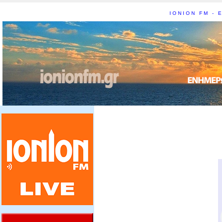
IONION FM - Ε