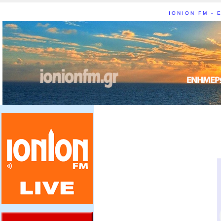
IONION FM - Ε