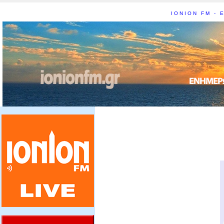
IONION FM - Ε