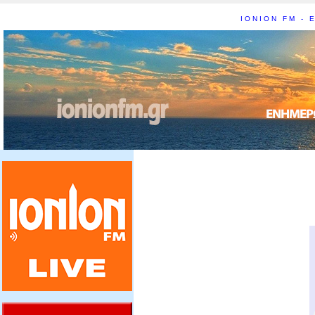
IONION FM - Ε